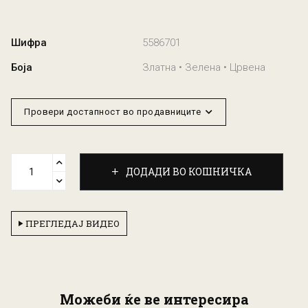
Шифра
5586701
Боја
Златна • Зелена • Црвена
Провери достапност во продавниците
ДОДАДИ ВО КОШНИЧКА
ПРЕГЛЕДАЈ ВИДЕО
Можеби ќе ве интересира