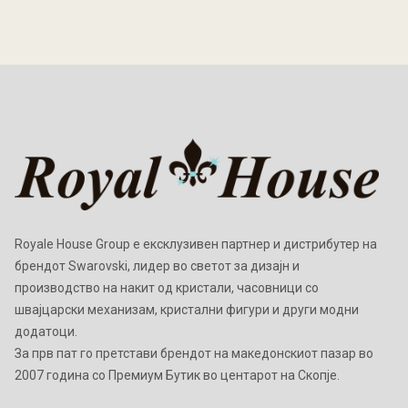
Royale House Group е ексклузивен партнер и дистрибутер на
брендот Swarovski, лидер во светот за дизајн и
производство на накит од кристали, часовници со
швајцарски механизам, кристални фигури и други модни
додатоци.
Зa прв пат го претстави брендот на македонскиот пазар во
2007 година со Премиум Бутик во центарот на Скопје.