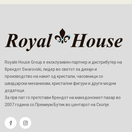
Royale House Group е ексклузивен партнер и дистрибутер на
брендот Swarovski, лидер во светот за дизајн и
производство на накит од кристали, часовници со
швајцарски механизам, кристални фигури и други модни
додатоци.
Зa прв пат го претстави брендот на македонскиот пазар во
2007 година со Премиум Бутик во центарот на Скопје.