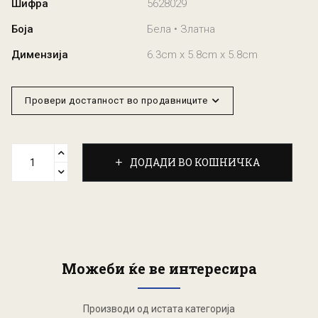
Шифра
5628029
Боја
Бела • Златна
Димензија
6.3cm x 5.8cm x 5.8cm
Провери достапност во продавниците
ДОДАДИ ВО КОШНИЧКА
Можеби ќе ве интересира
Производи од истата категорија