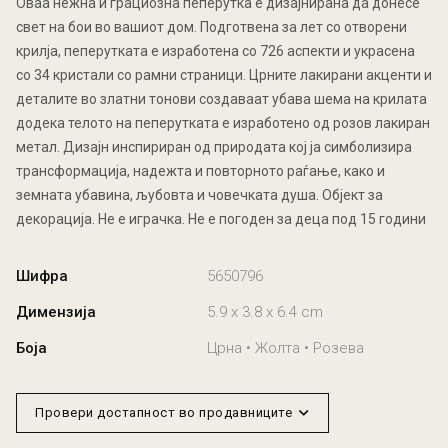
Оваа нежна и грациозна пеперутка е дизајнирана да донесе
свет на бои во вашиот дом. Подготвена за лет со отворени
крилја, пеперутката е изработена со 726 аспекти и украсена
со 34 кристали со рамни страници. Црните лакирани акценти и
деталите во златни тонови создаваат убава шема на крилата
додека телото на пеперутката е изработено од розов лакиран
метал. Дизајн инспириран од природата кој ја симболизира
трансформација, надежта и повторното раѓање, како и
земната убавина, љубовта и човечката душа. Објект за
декорација. Не е играчка. Не е погоден за деца под 15 години
Шифра
5650796
Димензија
5.9 x 3.8 x 6.4 cm
Боја
Црна • Жолта • Розева
Провери достапност во продавниците