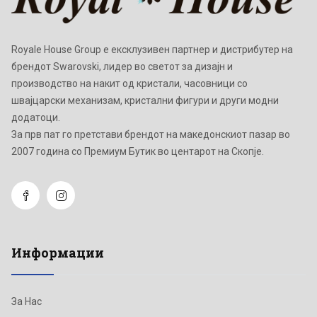
Royale House Group е ексклузивен партнер и дистрибутер на
брендот Swarovski, лидер во светот за дизајн и
производство на накит од кристали, часовници со
швајцарски механизам, кристални фигури и други модни
додатоци.
Зa прв пат го претстави брендот на македонскиот пазар во
2007 година со Премиум Бутик во центарот на Скопје.
Информации
За Нас