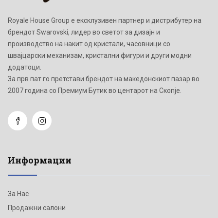
Royale House Group е ексклузивен партнер и дистрибутер на
брендот Swarovski, лидер во светот за дизајн и
производство на накит од кристали, часовници со
швајцарски механизам, кристални фигури и други модни
додатоци.
Зa прв пат го претстави брендот на македонскиот пазар во
2007 година со Премиум Бутик во центарот на Скопје.
Информации
За Нас
Продажни салони