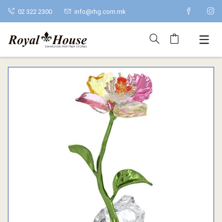
02 322 2300
info@rhg.com.mk