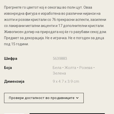
Прегрнете го цветот кој е секогаш во полн цут. Оваа
извонредна фигура е изработена во различни нијанси на
жолти и розови кристали со 76 прекрасни аспекти, засилени
со лакирани метални акценти и 17 дополнителни кристали.
Живописен допир на природата кој ќе го разубави секој дом.
Предмет за декорација. Не е играчка. Не е погоден за деца
под 15 години.
Шифра
5639883
Боја
Бела • Жолта • Розева •
Зелена
Димензија
9 x 4.7 x 3.9 cm
Провери достапност во продавниците