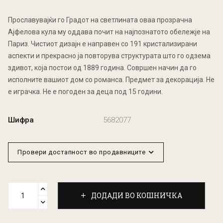
Прославувајќи го Градот на светлината оваа прозрачна
Ајфелова кула му оддава почит на најпознатото обележје на
Париз. Чистиот дизајн е направен со 191 кристализирани
аспекти и прекрасно ја повторува структурата што го одзема
здивот, која постои од 1889 година. Совршен начин да го
исполните вашиот дом со романса. Предмет за декорација. Не
е играчка. Не е погоден за деца под 15 години.
Шифра
5682077
Провери достапност во продавниците
ДОДАДИ ВО КОШНИЧКА