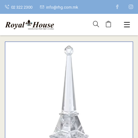
02 322 2300
info@rhg.com.mk