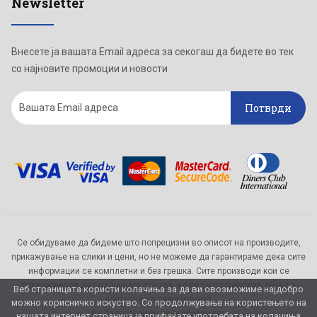
Newsletter
Внесете ја вашата Email адреса за секогаш да бидете во тек
со најновите промоции и новости
Потврди
Се обидуваме да бидеме што попрецизни во описот на производите,
прикажување на слики и цени, но не можеме да гарантираме дека сите
информации се комплетни и без грешка. Сите производи кои се
прикажани се дел од нашата понуда, но не се подразбира дека се
Веб страницата користи колачиња за да ви овозможиме најдобро
достапни во секој момент.
можно корисничко искуство. Со продолжување на користењето на
Ви благодариме на разбирањето
нашата интернет страница ја прифаќате употребата на колачиња