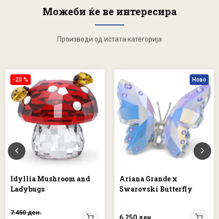
Можеби ќе ве интересира
Производи од истата категорија
-20 %
Ново
Idyllia Mushroom and
Ariana Grande x
Ladybugs
Swarovski Butterfly
7.450 ден.
6.250 ден.