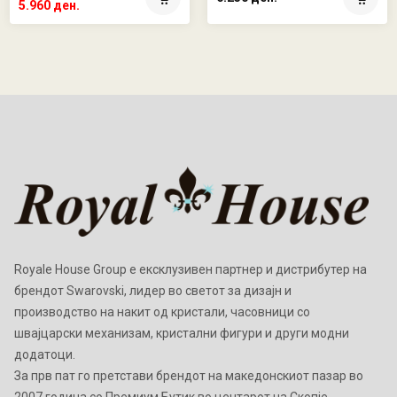
5.960 ден.
Royale House Group е ексклузивен партнер и дистрибутер на
брендот Swarovski, лидер во светот за дизајн и
производство на накит од кристали, часовници со
швајцарски механизам, кристални фигури и други модни
додатоци.
Зa прв пат го претстави брендот на македонскиот пазар во
2007 година со Премиум Бутик во центарот на Скопје.