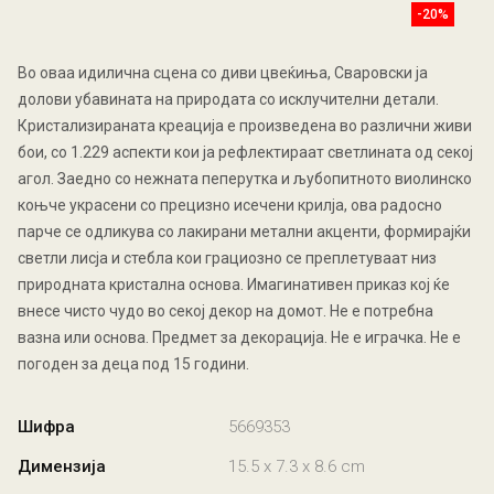
-20%
Во оваа идилична сцена со диви цвеќиња, Сваровски ја
долови убавината на природата со исклучителни детали.
Кристализираната креација е произведена во различни живи
бои, со 1.229 аспекти кои ја рефлектираат светлината од секој
агол. Заедно со нежната пеперутка и љубопитното виолинско
коњче украсени со прецизно исечени крилја, ова радосно
парче се одликува со лакирани метални акценти, формирајќи
светли лисја и стебла кои грациозно се преплетуваат низ
природната кристална основа. Имагинативен приказ кој ќе
внесе чисто чудо во секој декор на домот. Не е потребна
вазна или основа. Предмет за декорација. Не е играчка. Не е
погоден за деца под 15 години.
Шифра
5669353
Димензија
15.5 x 7.3 x 8.6 cm