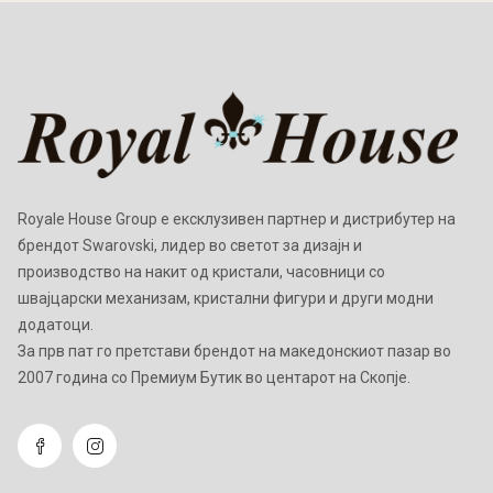
Royale House Group е ексклузивен партнер и дистрибутер на
брендот Swarovski, лидер во светот за дизајн и
производство на накит од кристали, часовници со
швајцарски механизам, кристални фигури и други модни
додатоци.
Зa прв пат го претстави брендот на македонскиот пазар во
2007 година со Премиум Бутик во центарот на Скопје.