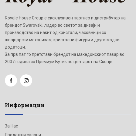
Royale House Group е ексклузивен партнер и дистрибутер на
брендот Swarovski, лидер во светот за дизајн и
производство на накит од кристали, часовници со
швајцарски механизам, кристални фигури и други модни
додатоци.
Зa прв пат го претстави брендот на македонскиот пазар во
2007 година со Премиум Бутик во центарот на Скопје.
Информации
За Нас
Продажни салони