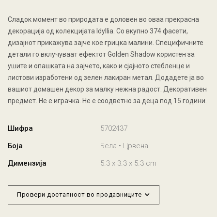
Сладок момент во природата е доловен во оваа прекрасна
декорација од колекцијата Idyllia. Со вкупно 374 фасети,
дизајнот прикажува зајче кое грицка малини. Специфичните
детали го вклучуваат ефектот Golden Shadow користен за
ушите и опашката на зајчето, како и сјајното стебленце и
листови изработени од зелен лакиран метал. Додадете ја во
вашиот домашен декор за малку нежна радост. Декоративен
предмет. Не е играчка. Не е соодветно за деца под 15 години.
Шифра
5702437
Боја
Бела • Црвена
Димензија
5.3 x 3.3 x 5.3 cm
Провери достапност во продавниците