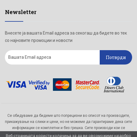
Newsletter
Внесете ја вашата Email адреса за секогаш да бидете во тек
со најновите промоции и новости
Потврди
Се обидуваме да бидеме што попрецизни во описот на производите,
прикажување на слики и цени, но не можеме да гарантираме дека сите
информации се комплетни и без грешка. Сите производи кои се
прикажани се дел од нашата понуда, но не се подразбира дека се
Веб страницата користи колачиња за да ви овозможиме најдобро