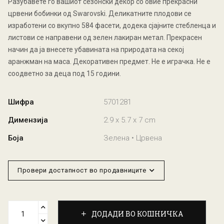
Разубавете го вашиот сезонски декор со овие прекрасни
црвени бобинки од Swarovski. Деликатните плодови се
изработени со вкупно 584 фасети, додека сјајните стебленца и
листови се направени од зелен лакиран метал. Прекрасен
начин да ја внесете убавината на природата на секој
аранжман на маса. Декоративен предмет. Не е играчка. Не е
соодветно за деца под 15 години.
Шифра
5701281
Димензија
2.9 x 5.7 x 7 cm
Боја
Зелена • Црвена
Провери достапност во продавниците
ДОДАДИ ВО КОШНИЧКА