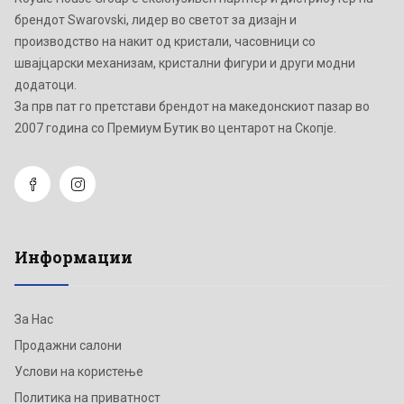
брендот Swarovski, лидер во светот за дизајн и
производство на накит од кристали, часовници со
швајцарски механизам, кристални фигури и други модни
додатоци.
Зa прв пат го претстави брендот на македонскиот пазар во
2007 година со Премиум Бутик во центарот на Скопје.
Информации
За Нас
Продажни салони
Услови на користење
Политика на приватност