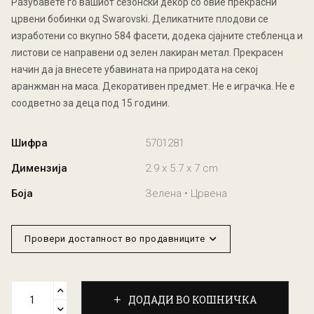
Разубавете го вашиот сезонски декор со овие прекрасни
црвени бобинки од Swarovski. Деликатните плодови се
изработени со вкупно 584 фасети, додека сјајните стебленца и
листови се направени од зелен лакиран метал. Прекрасен
начин да ја внесете убавината на природата на секој
аранжман на маса. Декоративен предмет. Не е играчка. Не е
соодветно за деца под 15 години.
Шифра
5701281
Димензија
2.9 x 5.7 x 7 cm
Боја
Зелена • Црвена
Провери достапност во продавниците
ДОДАДИ ВО КОШНИЧКА