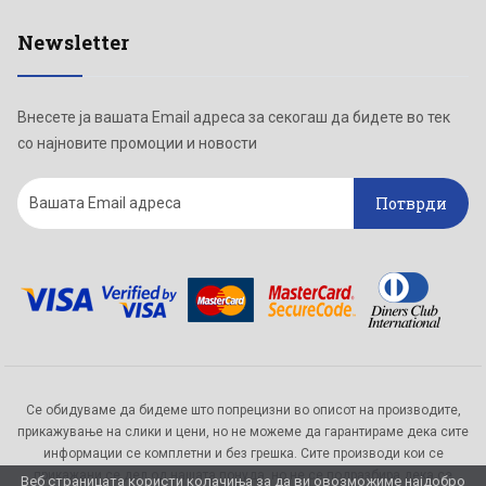
Newsletter
Внесете ја вашата Email адреса за секогаш да бидете во тек
со најновите промоции и новости
Потврди
Се обидуваме да бидеме што попрецизни во описот на производите,
прикажување на слики и цени, но не можеме да гарантираме дека сите
информации се комплетни и без грешка. Сите производи кои се
прикажани се дел од нашата понуда, но не се подразбира дека се
Веб страницата користи колачиња за да ви овозможиме најдобро