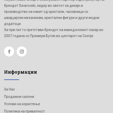
брендот Swarovski, лидер во светот за дизајн и
производство на накит од кристали, часовници со
швајцарски механизам, кристални фигури и други модни
додатоци.
Зa прв пат го претстави брендот на македонскиот пазар во
2007 година со Премиум Бутик во центарот на Скопје.
Информации
За Нас
Продажни салони
Услови на користење
Политика на приватност