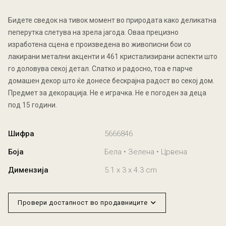
Бидете сведок на тивок момент во природата како деликатна
пеперутка слетува на зрела јагода. Оваа прецизно
изработена сцена е произведена во живописни бои со
лакирани метални акценти и 461 кристализирани аспекти што
го доловува секој детал. Слатко и радосно, тоа е парче
домашен декор што ќе донесе бескрајна радост во секој дом.
Предмет за декорација. Не е играчка. Не е погоден за деца
под 15 години.
Шифра
5666846
Боја
Бела • Зелена • Црвена
Димензија
5.1 x 3 x 4.3 cm
Провери достапност во продавниците