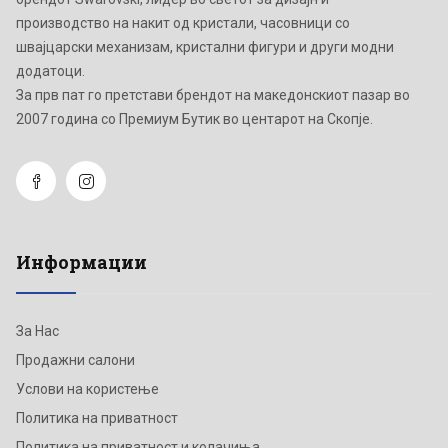
производство на накит од кристали, часовници со
швајцарски механизам, кристални фигури и други модни
додатоци.
Зa прв пат го претстави брендот на македонскиот пазар во
2007 година со Премиум Бутик во центарот на Скопје.
Информации
За Нас
Продажни салони
Услови на користење
Политика на приватност
Политика на приватност и колачиња