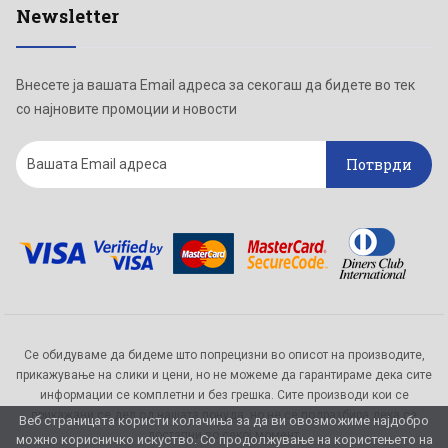
Newsletter
Внесете ја вашата Email адреса за секогаш да бидете во тек
со најновите промоции и новости
Потврди
Се обидуваме да бидеме што попрецизни во описот на производите,
прикажување на слики и цени, но не можеме да гарантираме дека сите
информации се комплетни и без грешка. Сите производи кои се
прикажани се дел од нашата понуда, но не се подразбира дека се
Веб страницата користи колачиња за да ви овозможиме најдобро
достапни во секој момент.
можно корисничко искуство. Со продолжување на користењето на