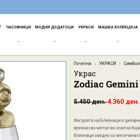
Т
ЧАСОВНИЦИ
МОДНИ ДОДАТОЦИ
УКРАСИ
МАШКА КОЛЕКЦИЈА
Почетна
УКРАСИ
Симбол
Украс
Zodiac Gemini
5.450 ден.
4.360 ден.
Фигурата на Близнаци е дизајн
врежан во метал во златна боја
близнаци заедно со месечината 