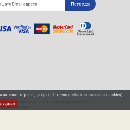
Потврди
интернет страница ја прифаќате употребата на колачиња (cookies).
ека сите информации се комплетни и без грешка. Сите
гласувам
 во секој момент.