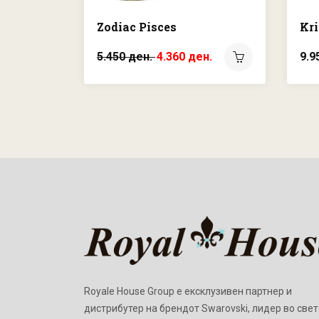
Zodiac Pisces
Kri
5.450 ден.
4.360 ден.
9.9
Royale House Group е ексклузивен партнер и
дистрибутер на брендот Swarovski, лидер во свет