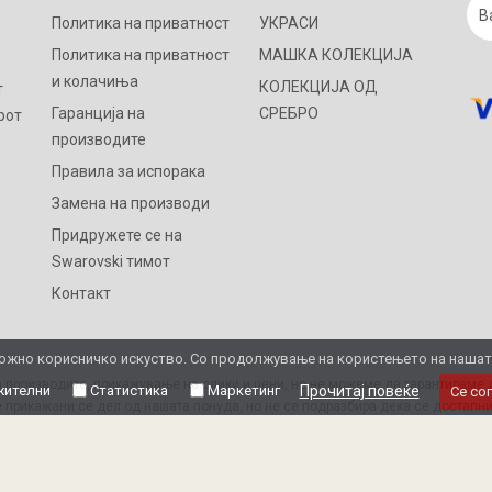
Политика на приватност
УКРАСИ
Политика на приватност
МАШКА КОЛЕКЦИЈА
и колачиња
КОЛЕКЦИЈА ОД
т
Гаранција на
СРЕБРО
рот
производите
Правила за испорака
Замена на производи
Придружете се на
Swarovski тимот
Контакт
жно корисничко искуство. Со продолжување на користењето на нашата 
 производите, прикажување на слики и цени, но не можеме да гарантираме д
ителни
Статистика
Маркетинг
Прочитај повеќе
Се со
 прикажани се дел од нашата понуда, но не се подразбира дека се достапни
Ви благодариме на разбирањето