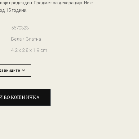
својот роденден. Предмет за декорација. Не е
од 15 години.
5670323
Бела • Златна
4.2 x 2.8 x 1.9 cm
одавниците
И ВО КОШНИЧКА