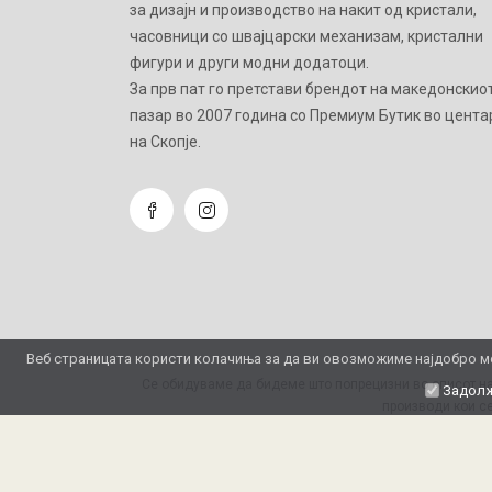
за дизајн и производство на накит од кристали,
часовници со швајцарски механизам, кристални
фигури и други модни додатоци.
Зa прв пат го претстави брендот на македонскио
пазар во 2007 година со Премиум Бутик во цента
на Скопје.
Веб страницата користи колачиња за да ви овозможиме најдобро мо
Се обидуваме да бидеме што попрецизни во описот на
Задолж
производи кои се