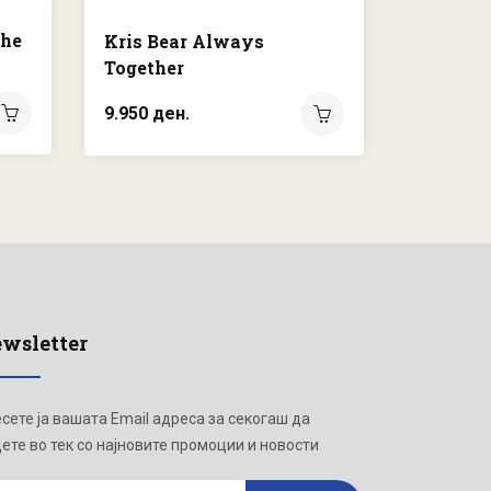
the
Kris Bear Always
Tortoise
Together
23.000 д
16.100 д
9.950 ден.
wsletter
сете ја вашата Email адреса за секогаш да
ете во тек со најновите промоции и новости