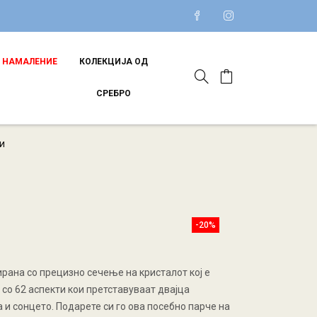
НАМАЛЕНИЕ
КОЛЕКЦИЈА ОД
СРЕБРО
и
-20%
ирана со прецизно сечење на кристалот кој е
 со 62 аспекти кои претставуваат двајца
и сонцето. Подарете си го ова посебно парче на